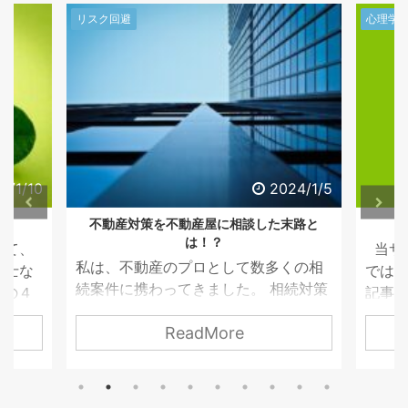
心理学
体験談
24/1/5
2023/10/31
末路と
性格診断で営業力が向上する話
資
当サイト「不動産営業のつくりかた」
試験
くの相
では、心理学を使った接客についての
ている
続対策
記事をいくつかご紹介してきました。
調管
が数多
私自身、心理学での性格診断を使い始
し、
ReadMore
よって
めてから、様々なシーンで役立ってお
ていま
りませ
り、多くの成果やチャンスに繋がりま
おい
律家な
した。 これまでは、ご自身で心理学を
感染す
すが、
学んでいただくしかありませんでした
読む