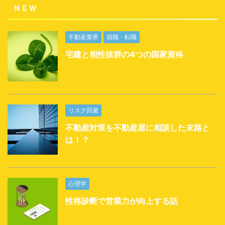
ＮＥＷ
不動産業界
就職・転職
宅建と相性抜群の4つの国家資格
リスク回避
不動産対策を不動産屋に相談した末路と
は！？
心理学
性格診断で営業力が向上する話