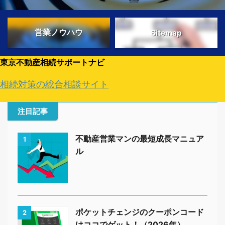
営業ノウハウ
Sitemap
東京不動産相続サポートナビ
相続対策の総合相談サイト
注目記事
不動産営業マンの最短成長マニュア
1
ル
ポケットチェンジのクーポンコード
2
はココでゲット！（2026年）