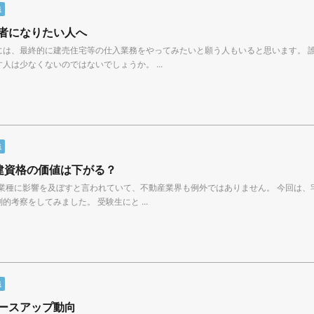
職
者になりたい人へ
には、最終的に建売住宅等の仕入業務をやってみたいと願う人もいると思います。 
人は少なくないのではないでしょうか。 ...
職
で宅建資格の価値は下がる？
くの業種に影響を及ぼすと言われていて、不動産業界も例外ではありません。 今回は
的考察をしてみました。 受験生にと ...
職
ースアップ動向