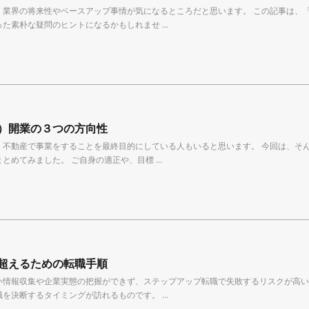
、業界の将来性やベースアップ事情が気になるところだと思います。 この記事は、
た素朴な疑問のヒントになるかもしれませ ...
）開業の３つの方向性
、不動産で事業をすることを最終目的にしている人もいると思います。 今回は、そ
とめてみました。 ご自身の適正や、目標 ...
超えるための転職手順
い情報収集や企業実態の把握ができず、ステップアップ転職で失敗するリスクが高い
を決断するタイミングが訪れるものです。 ...