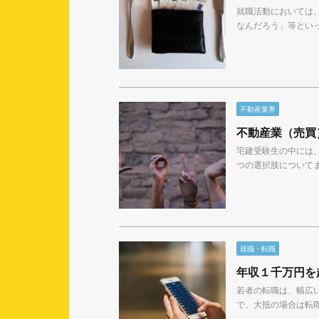
就職活動においては
なんだろう」等といっ
不動産業界
不動産業（売買
宅建受験生の中には
つの選択肢についてま
就職・転職
年収１千万円を
若者の転職は、幅広
で、大抵の場合は転職