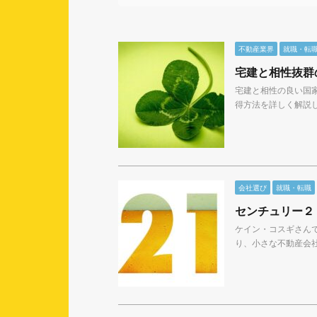
不動産業界
就職・転
宅建と相性抜群
宅建と相性の良い国
得方法を詳しく解説し
会社選び
就職・転職
センチュリー２
ケイン・コスギさん
り、小さな不動産会社