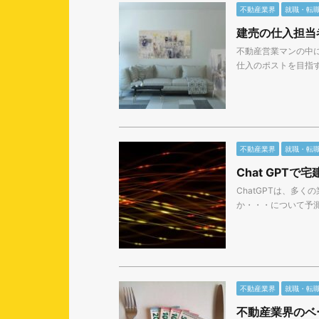
不動産業界
就職・転
建売の仕入担当
不動産営業マンの中
仕入のポストを目指す
不動産業界
就職・転
Chat GPT
ChatGPTは、多
か・・・について予測
不動産業界
就職・転
不動産業界のベ