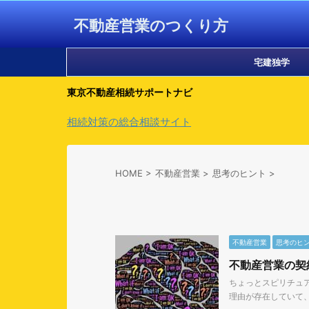
不動産営業のつくり方
宅建独学
東京不動産相続サポートナビ
相続対策の総合相談サイト
HOME
>
不動産営業
>
思考のヒント
>
不動産営業
思考のヒ
不動産営業の契
ちょっとスピリチュ
理由が存在していて、