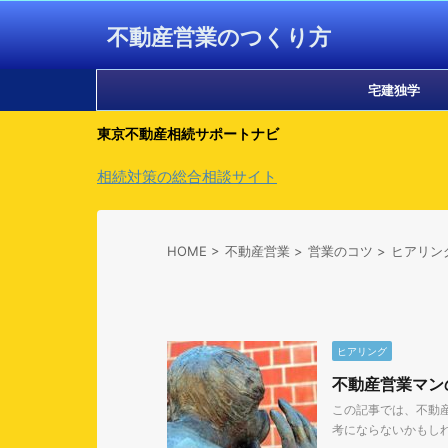
不動産営業のつくり方
宅建独学
東京不動産相続サポートナビ
相続対策の総合相談サイト
HOME
>
不動産営業
>
営業のコツ
>
ヒアリン
ヒアリング
不動産営業マン
この記事では、不動
考にならないかもしれ