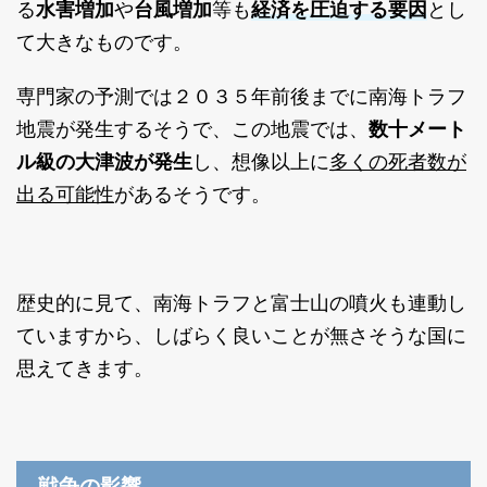
経済を圧迫する要因
る
水害増加
や
台風増加
等も
とし
て大きなものです。
専門家の予測では２０３５年前後までに南海トラフ
地震が発生するそうで、この地震では、
数十メート
多くの死者数が
ル級の大津波が発生
し、想像以上に
出る可能性
があるそうです。
歴史的に見て、南海トラフと富士山の噴火も連動し
ていますから、しばらく良いことが無さそうな国に
思えてきます。
戦争の影響