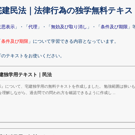
宅建民法｜法律行為の独学無料テキス
意思表示
」・「
代理
」・「
無効及び取り消し
」・「
条件及び期限
」
「
条件及び期限
」について学習できる内容となっています。
下のテキストをお使いください。
建独学用テキスト｜民法
示』について、宅建独学用の無料テキストを作成しました。 勉強範囲は狭い
を理解しながら、過去問での問われ方を確認できるように作成し ...