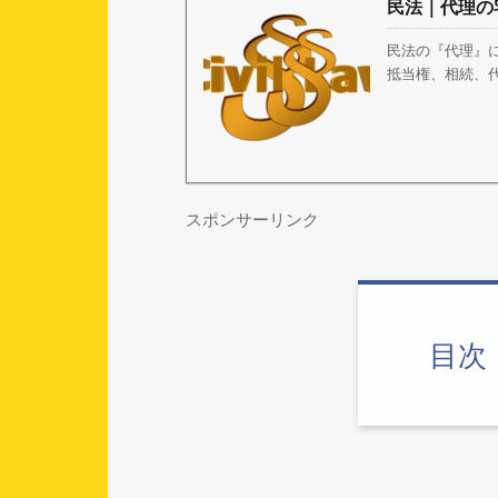
民法｜代理の
民法の『代理』
抵当権、相続、代
スポンサーリンク
目次